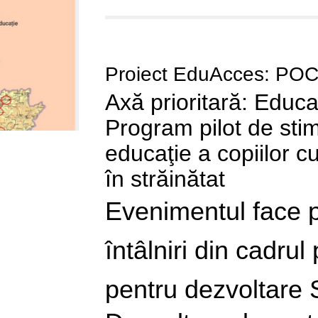
Proiect EduAcces: PO
Axă prioritară: Educ
Program pilot de stimu
educaţie a copiilor c
în străinătat
Evenimentul face p
întâlniri din cadru
pentru dezvoltare 