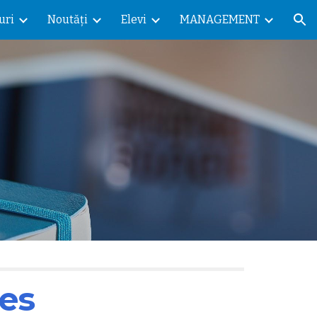
uri
Noutăți
Elevi
MANAGEMENT
ion
es