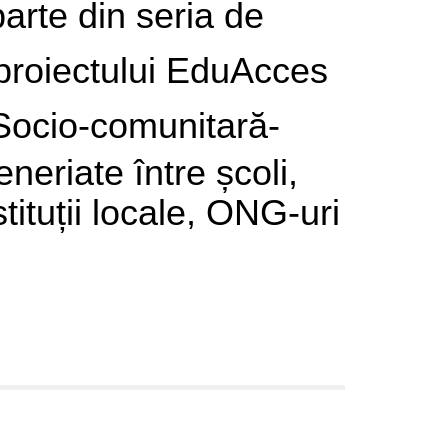
arte din seria de
l proiectului EduAcces
Socio-comunitară-
neriate între școli,
stituții locale, ONG-uri