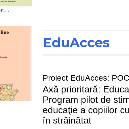
EduAcces
Proiect EduAcces: PO
Axă prioritară: Educ
Program pilot de stimu
educaţie a copiilor c
în străinătat