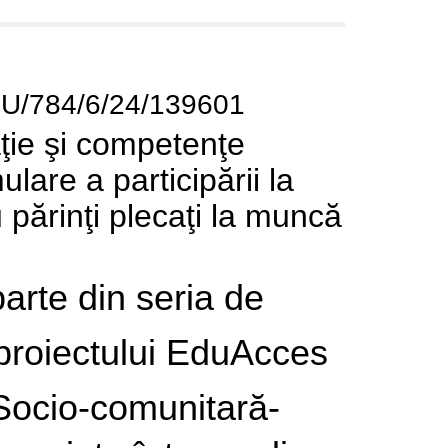
CU/784/6/24/139601
aţie şi competenţe
lare a participării la
u părinţi plecaţi la muncă
arte din seria de
l proiectului EduAcces
Socio-comunitară-