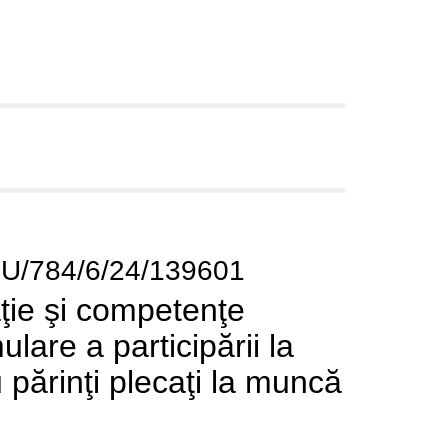
CU/784/6/24/139601
aţie şi competenţe
lare a participării la
u părinţi plecaţi la muncă