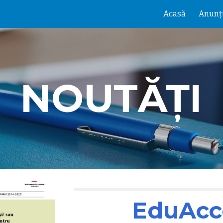
Acasă
Anunț
ip to main content
Skip to navigat
NOUTĂȚI
EduAcc